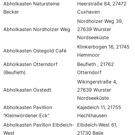
Abholkasten Natursteine
Heerstraße 84, 27472
Becker
Cuxhaven
Nordholzer Weg 39,
Abholkasten Nordholzer Weg
27639 Wurster
Nordseeküste
Klinkerbogen 16, 21745
Abholkasten Ostegold Café
Hemmoor
Abholkasten Otterndorf
Beufleth , 21762
(Beufleth)
Otterndorf
Wikingerstraße 4,
Abholkasten Oxstedt
27639 Wurster
Nordseeküste
Abholkasten Pavillion
Kajedeich 11, 21755
"Kleinwördener Eck"
Hechthausen
Abholkasten Pavillon Elbdeich-
Elbdeich-West 61,
West
21730 Balje