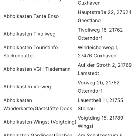
Cuxhaven
Hauptstraße 22, 27624
Abholkasten Tante Enso
Geestland
Tivoliweg 16, 21762
Abholkasten Tivoliweg
Otterndorf
Abholkasten Touristinfo
Windeichenweg 1,
Stickenbüttel
27476 Cuxhaven
Auf der Stroth 2, 21769
Abholkasten VGH Tiedemann
Lamstedt
Vorweg 2b, 21762
Abholkasten Vorweg
Otterndorf
Abholkasten
Lauentheil 11, 21755
Wanderkarte/Gaststätte Dock
Steinau
Voigtding 15, 21789
Abholkasten Wingst (Voigtding)
Wingst
Abholksten Gardinenstübchen
Am Schulzentrum 6,